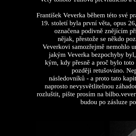
František Veverka během této své prá
19. století byla první věta, opus 
označena podivně znějícím př
nějak, přestože se někdo poz
Veverkovi samozřejmě nemohlo uni
jakým Veverka bezpochyby byl, se
kým, kdy přesně a proč bylo toto
později retušováno. Nep
následovníků - a proto tato kap
naprosto nevysvětlitelnou záhado
rozluštit, pište prosím na
bilbo.vev
budou po zásluze po