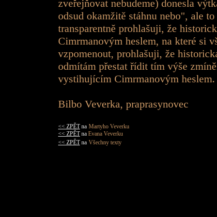
zveřejňovat nebudeme) donesla výtka,
odsud okamžitě stáhnu nebo", ale to
transparentně prohlašuji, že historick
Cimrmanovým heslem, na které si vš
vzpomenout, prohlašuji, že historická
odmítám přestat řídit tím výše zmí
vystihujícím Cimrmanovým heslem
Bilbo Veverka, praprasynovec
<< ZPĚT
na
Martyho Veverku
<< ZPĚT
na
Evana Veverku
<< ZPĚT
na
Všechny texty