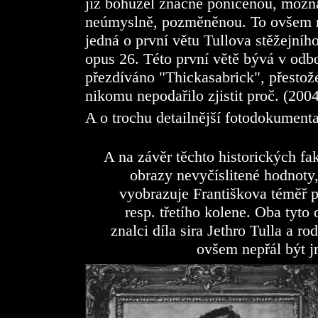
již bohužel značně poničenou, možn
neúmyslně, pozměněnou. To ovšem ne
jedná o první větu Tullova stěžejní
opus 26. Této první větě bývá v od
přezdíváno "Thickasabrick", přestože
nikomu nepodařilo zjistit proč. (200
A o trochu detailnější fotodokumenta
A na závěr těchto historických f
obrazy nevyčíslitené hodnoty,
vyobrazuje Františkova téměř 
resp. třetího kolene. Oba tyto
znalci díla sira Jethro Tulla a r
ovšem nepřál být 