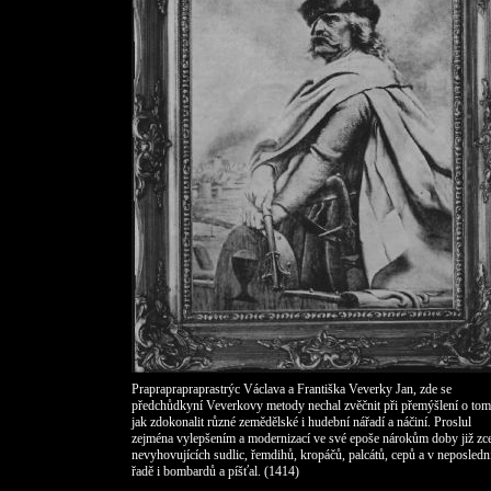
Prapraprapraprastrýc Václava a Františka Veverky Jan, zde se
předchůdkyní Veverkovy metody nechal zvěčnit při přemýšlení
o tom
jak zdokonalit různé zemědělské i hudební nářadí a náčiní. Proslul
zejména vylepšením a modernizací ve své epoše nárokům doby již zc
nevyhovujících sudlic, řemdihů, kropáčů, palcátů, cepů
a v neposledn
řadě
i bombardů
a píšťal.
(1414)