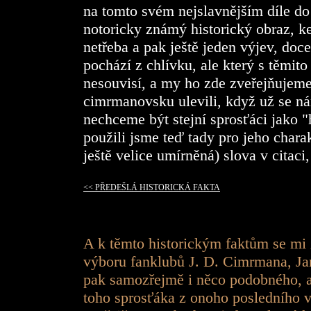
na tomto svém nejslavnějším díle do
notoricky známý historický obraz, k
netřeba a pak ještě jeden výjev, doc
pochází z chlívku, ale který s těmit
nesouvisí, a my ho zde zveřejňujeme
cimrmanovsku ulevili, když už se ná
nechceme být stejní sprosťáci jako
použili jsme teď tady pro jeho charak
ještě velice umírněná) slova v citaci
<< PŘEDEŠLÁ HISTORICKÁ FAKTA
A k těmto historickým faktům se mi
výboru fanklubů J. D. Cimrmana, J
pak samozřejmě i něco podobného, a
toho sprosťáka z onoho posledního 