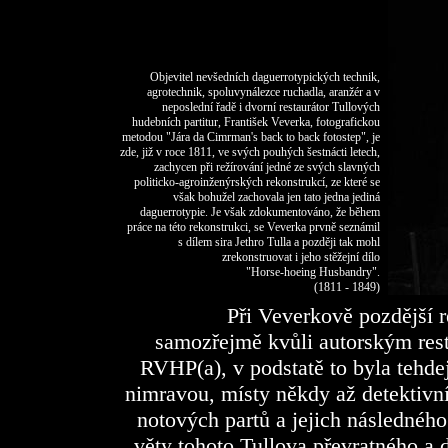
Objevitel nevšedních daguerrotypických technik,
agrotechnik, spoluvynálezce ruchadla, aranžér a v
neposlední řadě
i dvorní
restaurátor Tullových
hudebních partitur, František Veverka, fotografickou
metodou "Jára da Cimrman's back to back fotostep", je
zde, již v roce 1811, ve svých pouhých šestnácti letech,
zachycen při režírování jedné ze svých slavných
politicko-agroinženýrských rekonstrukcí,
ze které
se
však bohužel zachovala jen tato jedna jediná
daguerrotypie. Je však zdokumentováno, že během
práce na této rekonstrukci, se Veverka prvně seznámil
s dílem sira Jethro Tulla a později tak mohl
zrekonstruovat i jeho stěžejní dílo
"Horse-hoeing Husbandry".
(1811 - 1849)
Při Veverkově pozdější r
samozřejmě kvůli
autorským res
RVHP(a), v podstatě to byla tehde
nimravou, místy někdy až detektivní 
notových partů a jejich následného
věty tohoto Tullova převratného 