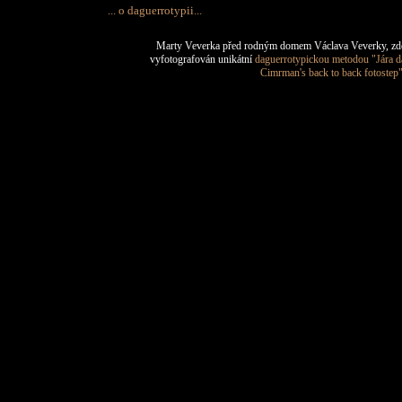
... o daguerrotypii...
Marty Veverka před rodným domem Václava Veverky, zd
vyfotografován unikátní
daguerrotypickou metodou "Jára d
Cimrman's back to back fotostep