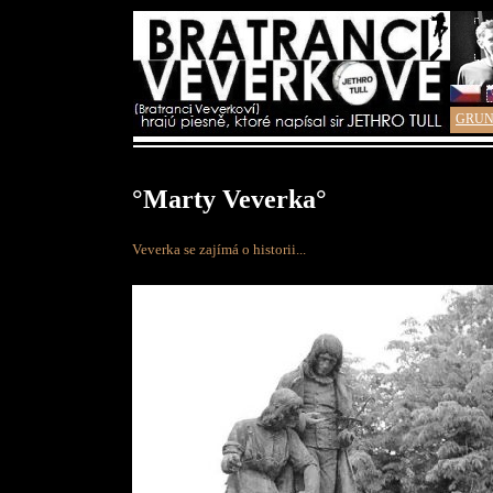
GRUN
°Marty Veverka°
Veverka se zajímá o historii...