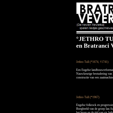
°JETHRO T
en Bratranci 
Jethro Tull (*1674, †1741)
Een Engelse landbouwreformato
Nauwkeurige bestudering van h
constructie van een zaaimachin
Jethro Tull (*1967)
Engelse folkrock en progressie
Boegbeeld van de groep Ian And
het leven en de tijd van sir Jet