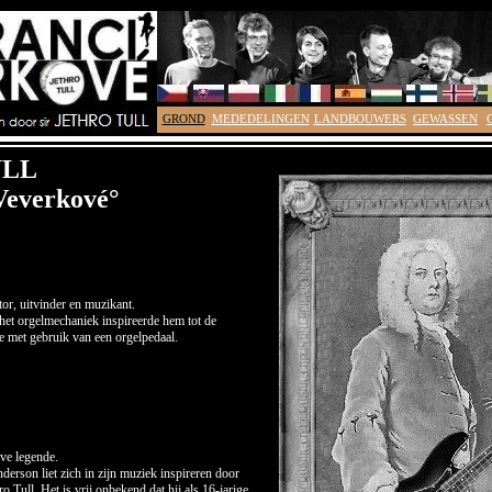
GROND
MEDEDELINGEN
LANDBOUWERS
GEWASSEN
ULL
Veverkové°
r, uitvinder en muzikant.
et orgelmechaniek inspireerde hem tot de
e met gebruik van een orgelpedaal.
ve legende.
erson liet zich in zijn muziek inspireren door
hro Tull. Het is vrij onbekend dat hij als 16-jarige