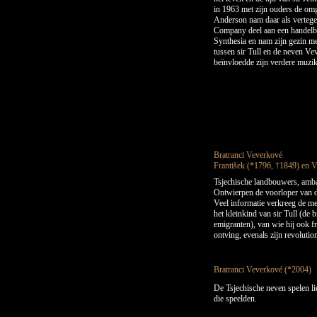
in 1963 met zijn ouders de om
Anderson nam daar als verteg
Company deel aan een handelb
Synthesia en nam zijn gezin me
tussen sir Tull en de neven Ve
beïnvloedde zijn verdere muzik
Bratranci Veverkové
František (*1796, †1849) en 
Tsjechische landbouwers, amba
Ontwierpen de voorloper van 
Veel informatie verkreeg de me
het kleinkind van sir Tull (de b
emigranten), van wie hij ook f
ontving, evenals zijn revolut
Bratranci Veverkové (*2004)
De Tsjechische neven spelen lie
die speelden.
BRATRANCI VEVERKOVÉ (De neven Veverka
BRATRANCI VEVERKOVE (Veverka Cousins