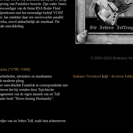
geving van Pardubice bezocht. Zijn vader James
enwoordiger van de firma RSA Boiler Fluid
ijeenkomst met het toenmalige bedrijf VCHZ
e. Ian ontdekte daar een onverwachte parallel
verka, zowel ambachtelijk als muzikaal. Dit
ale ontwikkeling.
© 2004-2024 Bratranci Ve
Václav (*1799, †1849)
chtslieden, uitvinders en muzikanten.
bratranci Veverkové
[cz]
= de neven Eekh
de moderne ploeg.
er ontwikkelde František in correspondentie met
rieven liet hij vertalen door Tsjechische
ragmenten van de eigen muziek van sir Tull
ionaire boek "Horse-hoeing Husbandry".
djes van sir Jethro Tull, zoals hun achterneven
) spelen liedjes geschreven door sir JETHRO TULL
) play songs written by Sir JETHRO TULL