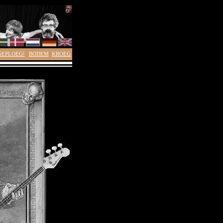
GEPLOEG!
BODEM
KROEG