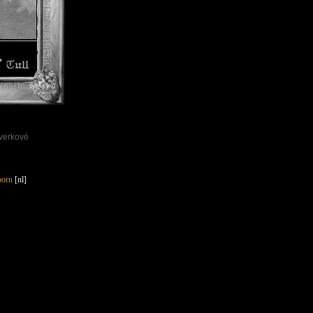
verkové
oorn
[nl]