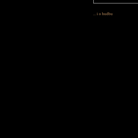
... i o hudbu