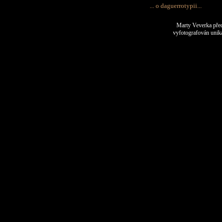
... o daguerrotypii...
Marty Veverka pře
vyfotografován unik