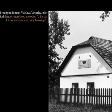
d rodným domem Václava Veverky, zde
átní
daguerrotypickou metodou "Jára da
Cimrman's back to back fotostep"
.