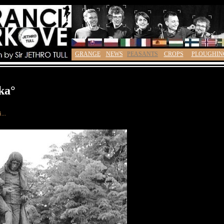
GRANGE
NEWS
PEASANTS
CROPS
PLOUGHIN
ka°
...